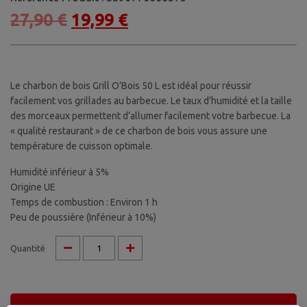
27,90
€
19,99
€
Le charbon de bois Grill O’Bois 50 L est idéal pour réussir
facilement vos grillades au barbecue. Le taux d’humidité et la taille
des morceaux permettent d’allumer facilement votre barbecue. La
« qualité restaurant » de ce charbon de bois vous assure une
température de cuisson optimale.
Humidité inférieur à 5%
Origine UE
Temps de combustion : Environ 1 h
Peu de poussière (Inférieur à 10%)
quantité
Quantité
de
Charbon
de