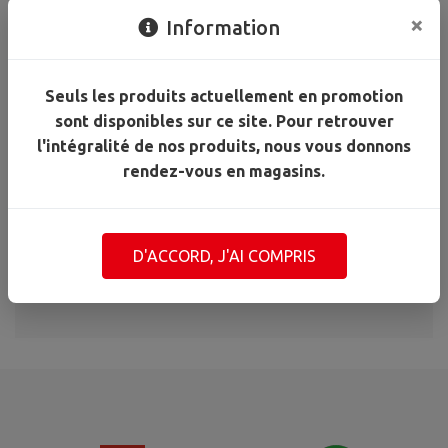
bois
AJOUTER AU PANIER
×
Information
GRILL
O’BOIS
50L
Seuls les produits actuellement en promotion
gros
sont disponibles sur ce site. Pour retrouver
morceaux
Conditions de paiement
l'intégralité de nos produits, nous vous donnons
rendez-vous en magasins.
Paiement en ligne sécurisé par CB.
Mode de récupération des marchandises :
D'ACCORD, J'AI COMPRIS
Drive en magasin à Mr.Bricolage Petit Manoir uniquement : de
9h à 15h,
2 jours après votre commande
(hors week-end)