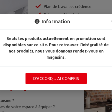
Plan de travail et crédence
Eviers et robinetterie
Information
Meubles et accessoires de cuisine
Chaises et tabourets de bar
Seuls les produits actuellement en promotion sont
Luminaires de cuisine et changement
disponibles sur ce site. Pour retrouver l'intégralité de
nos produits, nous vous donnons rendez-vous en
magasins.
et vous
D'ACCORD, J'AI COMPRIS
re projet.
uisine ?
ses de votre espace à équiper ?