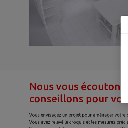
Nous vous écoutons 
conseillons pour vot
Vous envisagez un projet pour aménager votre c
Vous avez relevé le croquis et les mesures préci