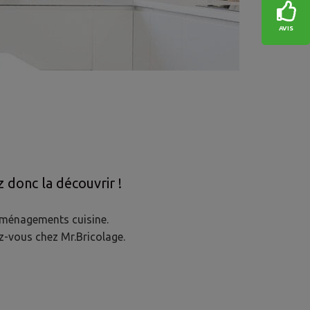
AVIS
s faut pour aménager
 donc la découvrir !
 aménagements cuisine.
-vous chez Mr.Bricolage.