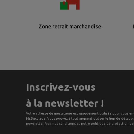
Zone retrait marchandise
Inscrivez-vous
à la newsletter !
Votre adresse de messagerie est uniquement utilisée pour vous en
Mr.Bricolage. Vous pouvez à tout moment utiliser le lien de désab
newsletter.
Voir nos conditions
et notre
politique de protection d