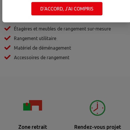
nous :
D'ACCORD, J'AI COMPRIS
Dressing et aménagements de placard
Étagères et meubles de rangement sur-mesure
Rangement utilitaire
Matériel de déménagement
Accessoires de rangement
Zone retrait
Rendez-vous projet