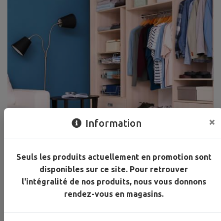
×
Information
Seuls les produits actuellement en promotion sont
disponibles sur ce site. Pour retrouver
Le plus grand choix en
l'intégralité de nos produits, nous vous donnons
rendez-vous en magasins.
place est forcément chez