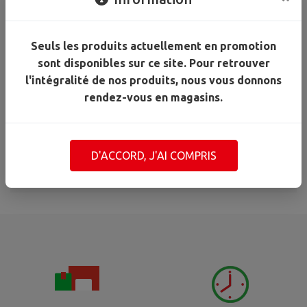
surface
4100L/H
Silent
Seuls les produits actuellement en promotion
GARDENA
Conditions de paiement
sont disponibles sur ce site. Pour retrouver
l'intégralité de nos produits, nous vous donnons
Paiement en ligne sécurisé par CB.
rendez-vous en magasins.
Mode de récupération des marchandises :
Drive en magasin à Mr.Bricolage Petit Manoir uniquement : de
9h à 15h,
2 jours après votre commande
(hors week-end)
D'ACCORD, J'AI COMPRIS