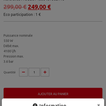
299,00
€
249,00
€
Eco participation : 1 €
Puissance nominale
550 W
Débit max.
4100 l/h
Pression max.
3.6 bar
quantité
Quantité
de
Kit
pompe
d'arrosage
AJOUTER AU PANIER
de
×
Information