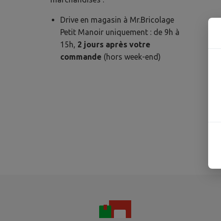
Drive en magasin à Mr.Bricolage
Petit Manoir uniquement : de 9h à
15h,
2 jours après votre
commande
(hors week-end)