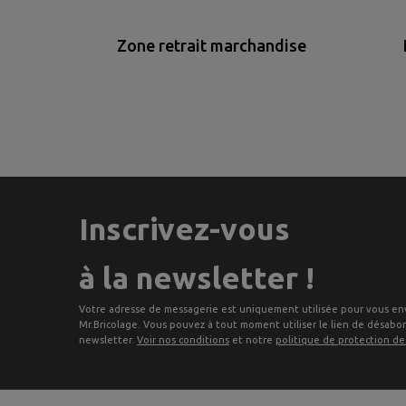
Zone retrait marchandise
Inscrivez-vous
à la newsletter !
Votre adresse de messagerie est uniquement utilisée pour vous en
Mr.Bricolage. Vous pouvez à tout moment utiliser le lien de désab
newsletter.
Voir nos conditions
et notre
politique de protection d